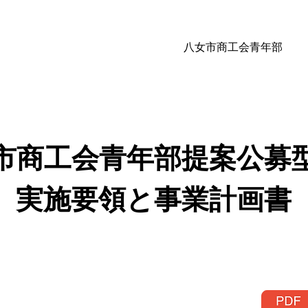
八女市商工会青年部
市商工会青年部​提案公募
実施要領と事業計画書