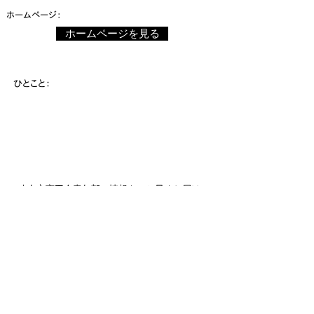
​ホームページ：
ホームページを見る
​ひとこと：
八女市商工会青年部の情報をいち早くお届け！
メールマガジンへのご登録はいかが？
登録する