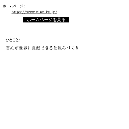
​ホームページ：
https://www.ninniku.jp/
ホームページを見る
​ひとこと：
百姓が世界に貢献できる仕組みづくり
八女市商工会青年部の情報をいち早くお届け！
メールマガジンへのご登録はいかが？
登録する